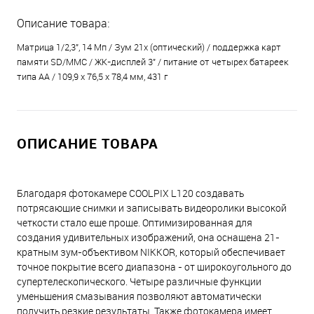
Описание товара:
Матрица 1/2,3", 14 Мп / Зум 21х (оптический) / поддержка карт
памяти SD/MMC / ЖК-дисплей 3" / питание от четырех батареек
типа АА / 109,9 x 76,5 x 78,4 мм, 431 г
ОПИСАНИЕ ТОВАРА
Благодаря фотокамере COOLPIX L120 создавать
потрясающие снимки и записывать видеоролики высокой
четкости стало еще проще. Оптимизированная для
создания удивительных изображений, она оснащена 21-
кратным зум-объективом NIKKOR, который обеспечивает
точное покрытие всего диапазона - от широкоугольного до
супертелескопического. Четыре различные функции
уменьшения смазывания позволяют автоматически
получить резкие результаты. Также фотокамера имеет