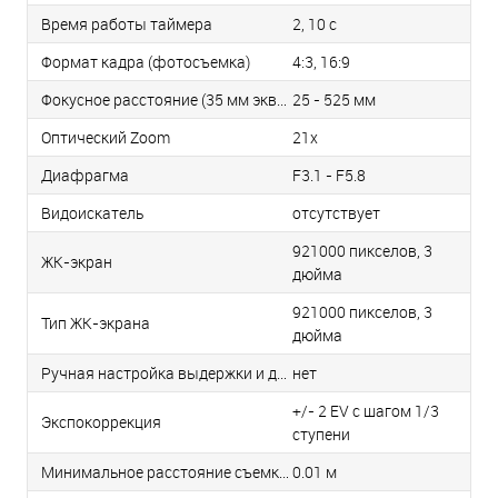
Время работы таймера
2, 10 c
Формат кадра (фотосъемка)
4:3, 16:9
Фокусное расстояние (35 мм эквивалент)
25 - 525 мм
Оптический Zoom
21x
Диафрагма
F3.1 - F5.8
Видоискатель
отсутствует
921000 пикселов, 3
ЖК-экран
дюйма
921000 пикселов, 3
Тип ЖК-экрана
дюйма
Ручная настройка выдержки и диафрагмы
нет
+/- 2 EV с шагом 1/3
Экспокоррекция
ступени
Минимальное расстояние съемки
0.01 м