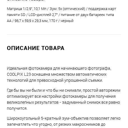
Матрица 1/2.9", 10,1 Мп / Зум: 5x (оптический) / поддержка карт
памяти SD / LCD-дисплей 2,7" / питание от двух батареек типа
АА / 96,7 x 59,9 x 29,3 мм, 170 г / черный
ОПИСАНИЕ ТОВАРА
Идеальная фотокамера для начинающего фотографа,
COOLPIX L23 оснащена множеством автоматических
технологий для превосходной упрощенной съемки.
Где бы вы ни были и что бы ни снимали, простой авторежим
оптимизирует все настройки фотокамеры для получения
великолепных результатов - задуманный снимок все равно
получится.
Широкоугольный 5-кратный зум-объектив позволяет легко
запечатлеть что угодно, от резких макроснимков до