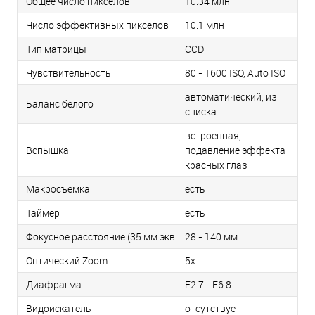
Общее число пикселов
10.34 млн
Число эффективных пикселов
10.1 млн
Тип матрицы
СCD
Чувствительность
80 - 1600 ISO, Auto ISO
автоматический, из
Баланс белого
списка
встроенная,
Вспышка
подавление эффекта
красных глаз
Макросъёмка
есть
Таймер
есть
Фокусное расстояние (35 мм эквивалент)
28 - 140 мм
Оптический Zoom
5x
Диафрагма
F2.7 - F6.8
Видоискатель
отсутствует