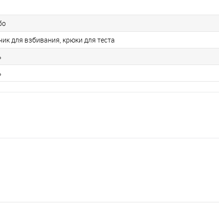
бо
чик для взбивания, крюки для теста
ь
ь