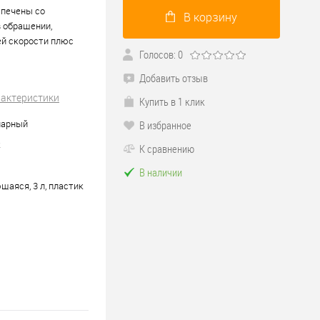
спечены со
В корзину
в обращении,
ей скорости плюс
Голосов: 0
Добавить отзыв
рактеристики
Купить в 1 клик
нарный
В избранное
к
К сравнению
В наличии
аяся, 3 л, пластик