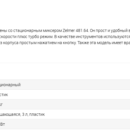
ны со стационарным миксером Zelmer 481.64. Он прост и удобный 
корости плюс турбо режим. В качестве инструментов используются
 из корпуса простым нажатием на кнопку. Также эта модель имеет 
ционарный
стик
кг
щающаяся, 3 л, пластик
 Вт