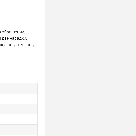
в обращении,
 две насадки:
вращающуюся чашу