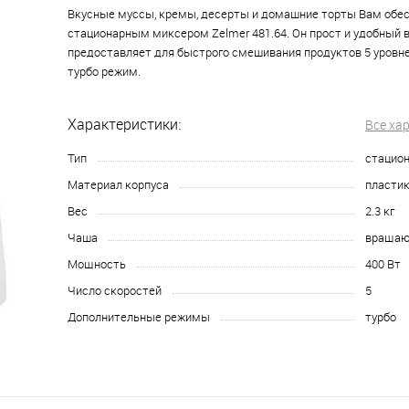
Вкусные муссы, кремы, десерты и домашние торты Вам обе
стационарным миксером Zelmer 481.64. Он прост и удобный 
предоставляет для быстрого смешивания продуктов 5 уровн
турбо режим.
Характеристики:
Все ха
Тип
стацио
Материал корпуса
пласти
Вес
2.3 кг
Чаша
вращающ
Мощность
400 Вт
Число скоростей
5
Дополнительные режимы
турбо